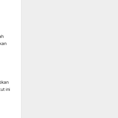
ah
kan
tikan
t ini