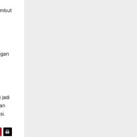
embut
egan
 jadi
ian
si.