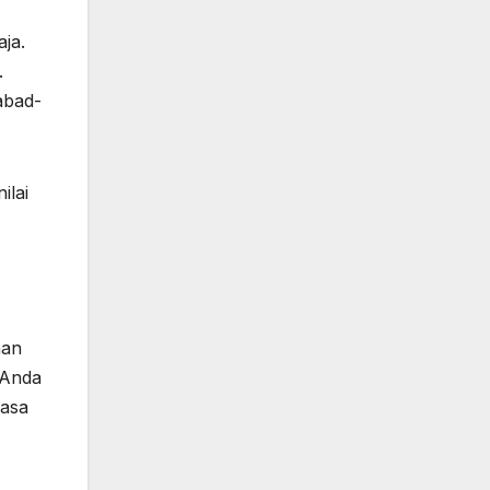
ja.
.
abad-
ilai
aan
 Anda
rasa