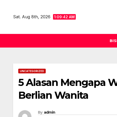
Skip
to
Sat. Aug 8th, 2026
1:09:44 AM
content
BIS
UNCATEGORIZED
5 Alasan Mengapa Wa
Berlian Wanita
By
admin