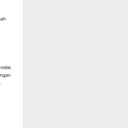
iah
miliki
angan
.