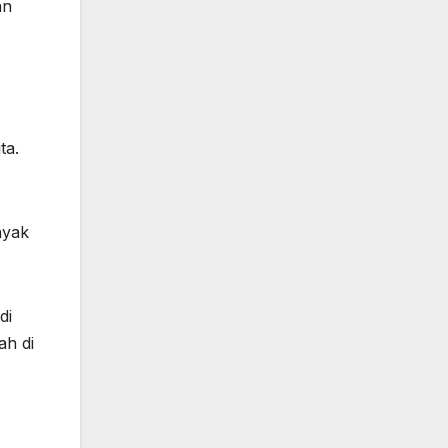
an
ta.
nyak
di
ah di