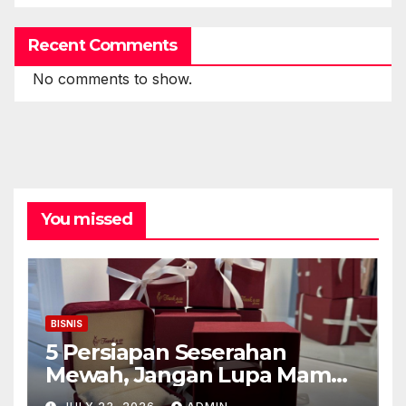
Recent Comments
No comments to show.
You missed
BISNIS
5 Persiapan Seserahan
Mewah, Jangan Lupa Mampir
ke Toko Emas Galaxy Mall