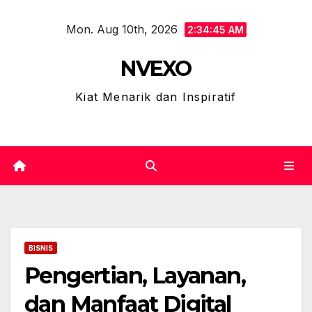
Skip
Mon. Aug 10th, 2026
to
2:34:46 AM
content
NVEXO
Kiat Menarik dan Inspiratif
BISNIS
Pengertian, Layanan,
dan Manfaat Digital