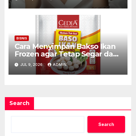
Karier
BISNIS
Cara Menyimpan Bakso Ikan
Frozen agar Tetap Segar dan
Awet
JUL 9, 2026
ADMIN
Search
Search