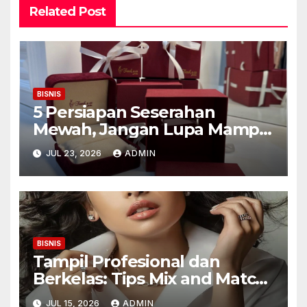
Related Post
BISNIS
5 Persiapan Seserahan
Mewah, Jangan Lupa Mampir
ke Toko Emas Galaxy Mall
JUL 23, 2026
ADMIN
Surabaya
BISNIS
Tampil Profesional dan
Berkelas: Tips Mix and Match
Kalung Wanita untuk Wanita
JUL 15, 2026
ADMIN