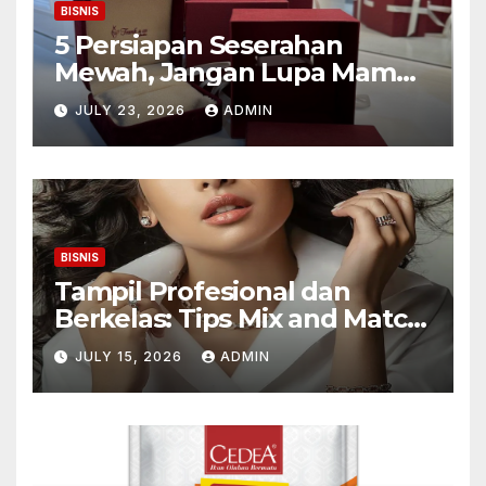
BISNIS
5 Persiapan Seserahan
Mewah, Jangan Lupa Mampir
ke Toko Emas Galaxy Mall
JULY 23, 2026
ADMIN
Surabaya
BISNIS
Tampil Profesional dan
Berkelas: Tips Mix and Match
Kalung Wanita untuk Wanita
JULY 15, 2026
ADMIN
Karier