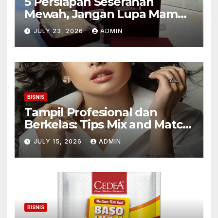
5 Persiapan Seserahan
Mewah, Jangan Lupa Mampir
ke Toko Emas Galaxy Mall
JULY 23, 2026
ADMIN
Surabaya
BISNIS
Tampil Profesional dan
Berkelas: Tips Mix and Match
Kalung Wanita untuk Wanita
JULY 15, 2026
ADMIN
Karier
BISNIS