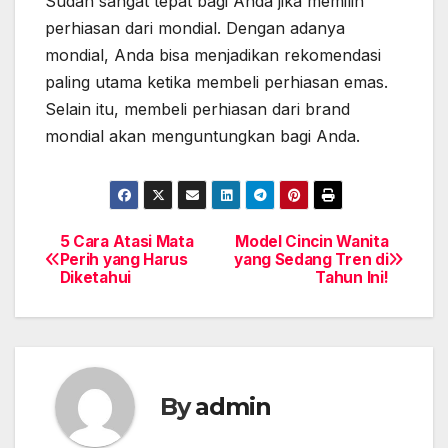
Sudah sangat tepat bagi Anda jika memilih
perhiasan dari mondial. Dengan adanya
mondial, Anda bisa menjadikan rekomendasi
paling utama ketika membeli perhiasan emas.
Selain itu, membeli perhiasan dari brand
mondial akan menguntungkan bagi Anda.
5 Cara Atasi Mata
Model Cincin Wanita
Post
Perih yang Harus
yang Sedang Tren di
Diketahui
Tahun Ini!
navigation
By
admin