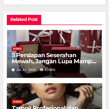
Related Post
BISNIS
5 Persiapan Seserahan
Mewah, Jangan Lupa Mampir
ke Toko Emas Galaxy Mall
JUL 23, 2026
ADMIN
Surabaya
BISNIS
Tampil Profesional dan