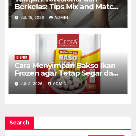
Berkelas: Tips Mix and Match
Kalung Wanita untuk Wanita
JUL 15, 2026
ADMIN
Karier
BISNIS
Cara Menyimpan Bakso Ikan
Frozen agar Tetap Segar dan
Awet
JUL 9, 2026
ADMIN
Search