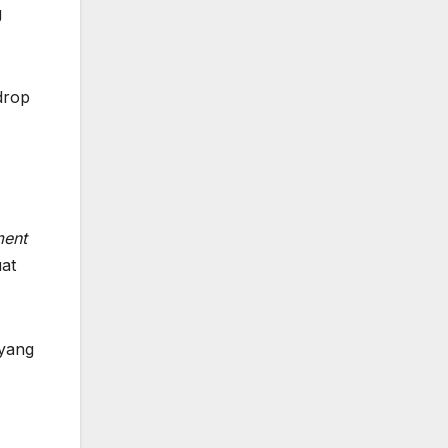
g
drop
ment
uat
 yang