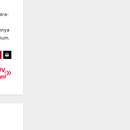
ara-
nnya
mium.
UV,
an!