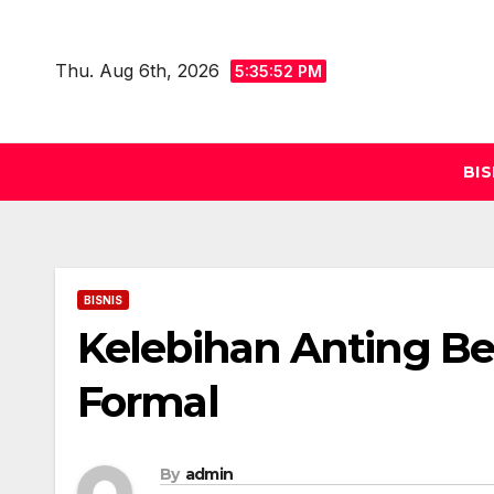
Skip
to
Thu. Aug 6th, 2026
5:35:53 PM
content
BIS
BISNIS
Kelebihan Anting Be
Formal
By
admin