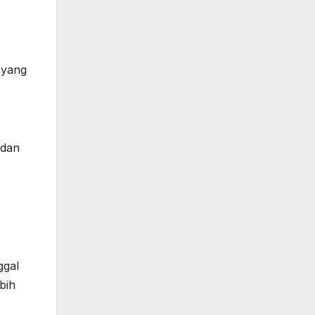
 yang
 dan
ggal
bih