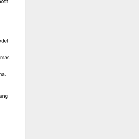
otif
odel
emas
ma.
yang