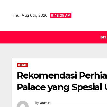
Skip
to
Thu. Aug 6th, 2026
9:48:26 AM
content
BIS
BISNIS
Rekomendasi Perhia
Palace yang Spesial 
By
admin