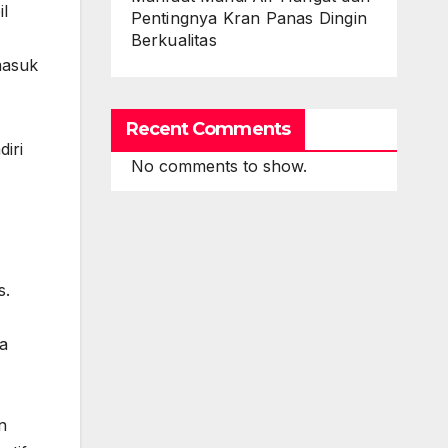
il
Pentingnya Kran Panas Dingin
Berkualitas
masuk
Recent Comments
iri
No comments to show.
s.
ga
n