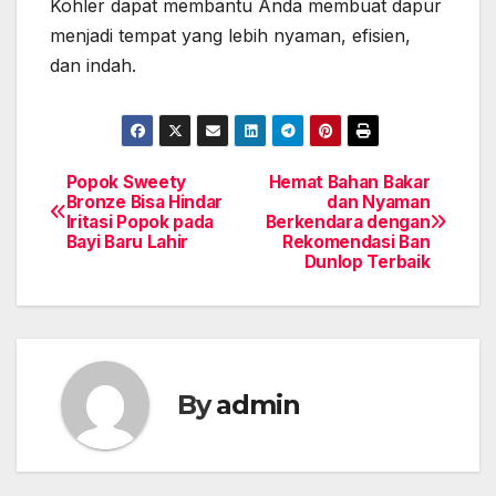
Kohler dapat membantu Anda membuat dapur
menjadi tempat yang lebih nyaman, efisien,
dan indah.
Popok Sweety
Hemat Bahan Bakar
Post
Bronze Bisa Hindar
dan Nyaman
Iritasi Popok pada
Berkendara dengan
navigation
Bayi Baru Lahir
Rekomendasi Ban
Dunlop Terbaik
By
admin