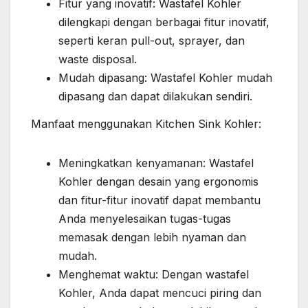
Fitur yang inovatif: Wastafel Kohler
dilengkapi dengan berbagai fitur inovatif,
seperti keran pull-out, sprayer, dan
waste disposal.
Mudah dipasang: Wastafel Kohler mudah
dipasang dan dapat dilakukan sendiri.
Manfaat menggunakan Kitchen Sink Kohler:
Meningkatkan kenyamanan: Wastafel
Kohler dengan desain yang ergonomis
dan fitur-fitur inovatif dapat membantu
Anda menyelesaikan tugas-tugas
memasak dengan lebih nyaman dan
mudah.
Menghemat waktu: Dengan wastafel
Kohler, Anda dapat mencuci piring dan