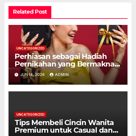
Related Post
UNCATEGORIZED
Perhiasan sebagai Hadiah
Pernikahan yang Bermakna
dan Bernilai Warisan
JUN 14, 2026
ADMIN
UNCATEGORIZED
Tips Membeli Cincin Wanita
Premium untuk Casual dan