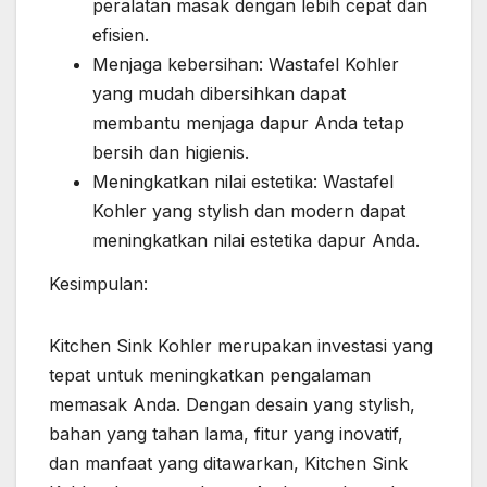
peralatan masak dengan lebih cepat dan
efisien.
Menjaga kebersihan: Wastafel Kohler
yang mudah dibersihkan dapat
membantu menjaga dapur Anda tetap
bersih dan higienis.
Meningkatkan nilai estetika: Wastafel
Kohler yang stylish dan modern dapat
meningkatkan nilai estetika dapur Anda.
Kesimpulan:
Kitchen Sink Kohler merupakan investasi yang
tepat untuk meningkatkan pengalaman
memasak Anda. Dengan desain yang stylish,
bahan yang tahan lama, fitur yang inovatif,
dan manfaat yang ditawarkan, Kitchen Sink