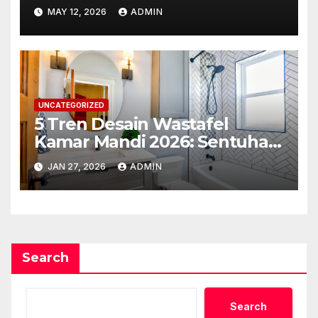
Daily Wear
MAY 12, 2026
ADMIN
UNCATEGORIZED
5 Tren Desain Wastafel
Kamar Mandi 2026: Sentuhan
Artistik untuk Hunian Mewah
JAN 27, 2026
ADMIN
Search
Search