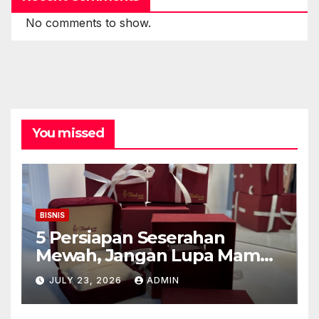
No comments to show.
You missed
BISNIS
5 Persiapan Seserahan
Mewah, Jangan Lupa Mampir
ke Toko Emas Galaxy Mall
JULY 23, 2026
ADMIN
Surabaya