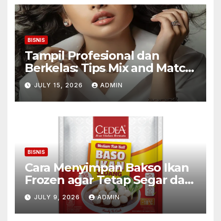
BISNIS
Tampil Profesional dan
Berkelas: Tips Mix and Match
Kalung Wanita untuk Wanita
JULY 15, 2026
ADMIN
Karier
BISNIS
Cara Menyimpan Bakso Ikan
Frozen agar Tetap Segar dan
Awet
JULY 9, 2026
ADMIN