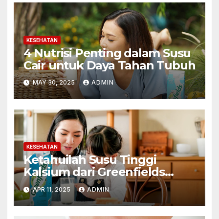
KESEHATAN
4 Nutrisi Penting dalam Susu
Cair untuk Daya Tahan Tubuh
MAY 30, 2025
ADMIN
KESEHATAN
Ketahuilah Susu Tinggi
Kalsium dari Greenfields
untuk Kesehatan Tulang
APR 11, 2025
ADMIN