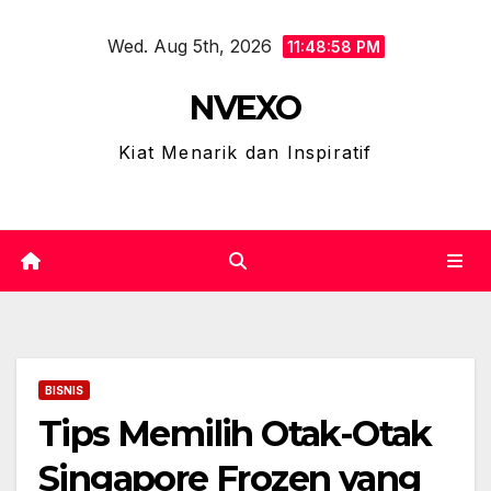
Skip
Wed. Aug 5th, 2026
to
11:48:58 PM
content
NVEXO
Kiat Menarik dan Inspiratif
BISNIS
Tips Memilih Otak-Otak
Singapore Frozen yang