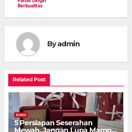
Panas Dingin
Berkualitas
By
admin
Related Post
BISNIS
5 Persiapan Seserahan
Mewah, Jangan Lupa Mampir