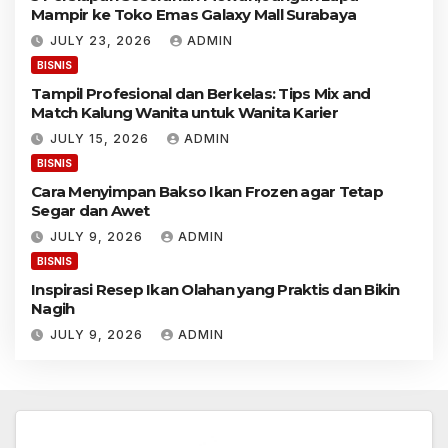
e
s
Mampir ke Toko Emas Galaxy Mall Surabaya
w
e
a
JULY 23, 2026
ADMIN
r
h
a
BISNIS
,
h
Tampil Profesional dan Berkelas: Tips Mix and
J
a
Match Kalung Wanita untuk Wanita Karier
a
n
n
M
JULY 15, 2026
ADMIN
g
e
BISNIS
a
w
Cara Menyimpan Bakso Ikan Frozen agar Tetap
n
a
Segar dan Awet
L
h
u
,
JULY 9, 2026
ADMIN
p
J
BISNIS
a
a
M
Inspirasi Resep Ikan Olahan yang Praktis dan Bikin
n
a
Nagih
g
a
JULY 9, 2026
ADMIN
p
n
i
L
r
u
k
p
e
a
T
M