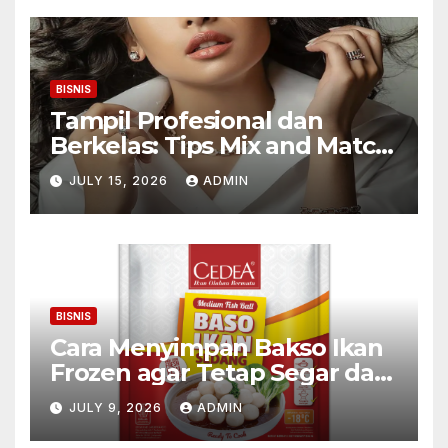
BISNIS
Tampil Profesional dan
Berkelas: Tips Mix and Match
Kalung Wanita untuk Wanita
JULY 15, 2026
ADMIN
Karier
BISNIS
Cara Menyimpan Bakso Ikan
Frozen agar Tetap Segar dan
Awet
JULY 9, 2026
ADMIN