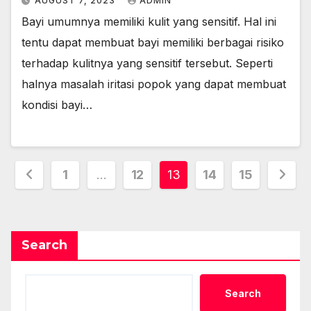
AUGUST 7, 2023
ADMIN
Bayi umumnya memiliki kulit yang sensitif. Hal ini
tentu dapat membuat bayi memiliki berbagai risiko
terhadap kulitnya yang sensitif tersebut. Seperti
halnya masalah iritasi popok yang dapat membuat
kondisi bayi…
Posts
1
…
12
13
14
15
pagination
Search
Search