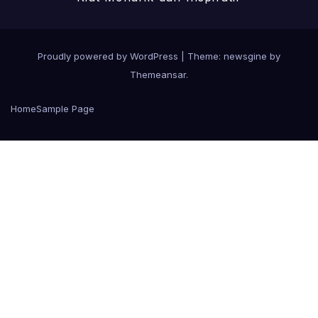
Proudly powered by WordPress
|
Theme: newsgine by
Themeansar
.
Home
Sample Page