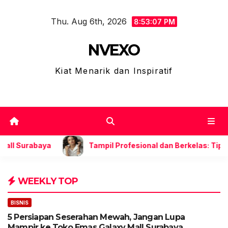
Skip
Thu. Aug 6th, 2026
to
8:53:08 PM
content
NVEXO
Kiat Menarik dan Inspiratif
Tampil Profesional dan Berkelas: Tips Mix and Match Kal
WEEKLY TOP
BISNIS
5 Persiapan Seserahan Mewah, Jangan Lupa
Mampir ke Toko Emas Galaxy Mall Surabaya