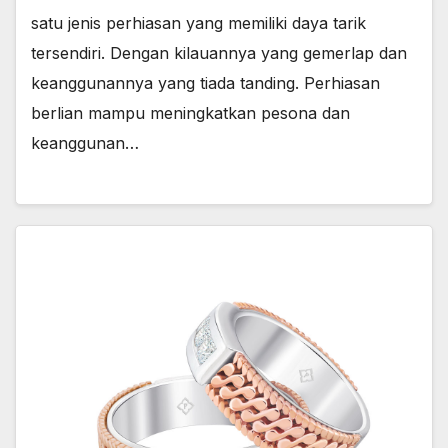
y
l
a
satu jenis perhiasan yang memiliki daya tarik
l
S
tersendiri. Dengan kilauannya yang gemerlap dan
u
r
keanggunannya yang tiada tanding. Perhiasan
a
berlian mampu meningkatkan pesona dan
b
a
keanggunan…
y
a