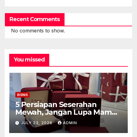
Recent Comments
No comments to show.
You missed
BISNIS
5 Persiapan Seserahan
Mewah, Jangan Lupa Mampir
ke Toko Emas Galaxy Mall
JULY 23, 2026
ADMIN
Surabaya